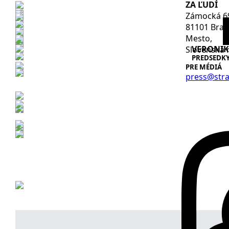
ZA ĽUDÍ
Zámocká 6
81101 Brati
Mesto,
VERONIK
Slovenská 
PREDSEDK
PRE MÉDIÁ
press@stra