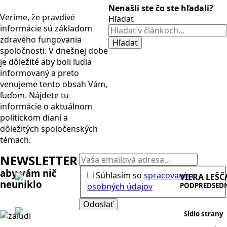
Nenašli ste čo ste hľadali?
Veríme, že pravdivé
Hľadať
informácie sú základom
zdravého fungovania
Hľadať
spoločnosti. V dnešnej dobe
je dôležité aby boli ľudia
informovaný a preto
venujeme tento obsah Vám,
ľuďom. Nájdete tu
informácie o aktuálnom
politickom dianí a
dôležitých spoločenských
témach.
NEWSLETTER
aby vám nič
Súhlasím so
spracovaním
VIERA LEŠ
neuniklo
osobných údajov
PODPREDSED
Odoslať
Sídlo strany