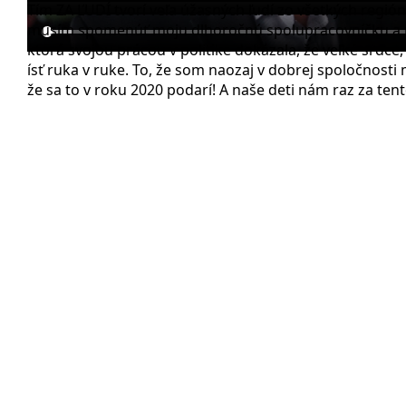
Tím ZA ĽUDÍ tvorí veľa úžasných ľudí zo všetkých regió
musím spomenúť moju dlhoročnú spolupracovníčku a pr
ktorá svojou prácou v politike dokázala, že veľké srdc
ísť ruka v ruke. To, že som naozaj v dobrej spoločnost
že sa to v roku 2020 podarí! A naše deti nám raz za ten