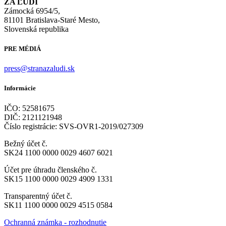
ZA ĽUDÍ
Zámocká 6954/5,
81101 Bratislava-Staré Mesto,
Slovenská republika
PRE MÉDIÁ
press@stranazaludi.sk
Informácie
IČO: 52581675
DIČ: 2121121948
Číslo registrácie: SVS-OVR1-2019/027309
Bežný účet č.
SK24 1100 0000 0029 4607 6021
Účet pre úhradu členského č.
SK15 1100 0000 0029 4909 1331
Transparentný účet č.
SK11 1100 0000 0029 4515 0584
Ochranná známka - rozhodnutie