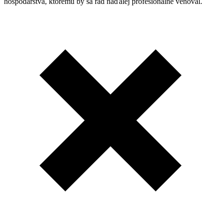
hospodárstva, ktorému by sa rád naďalej profesionálne venoval.