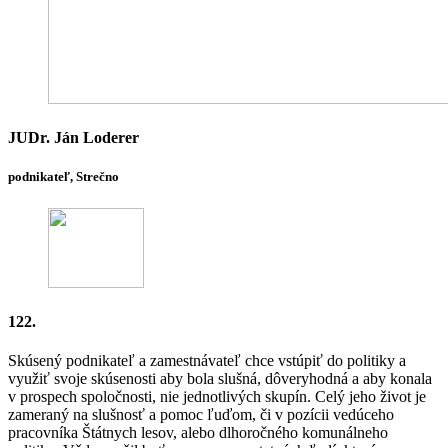
JUDr. Ján Loderer
podnikateľ, Strečno
122.
Skúsený podnikateľ a zamestnávateľ chce vstúpiť do politiky a
využiť svoje skúsenosti aby bola slušná, dôveryhodná a aby konala
v prospech spoločnosti, nie jednotlivých skupín. Celý jeho život je
zameraný na slušnosť a pomoc ľuďom, či v pozícii vedúceho
pracovníka Štátnych lesov, alebo dlhoročného komunálneho