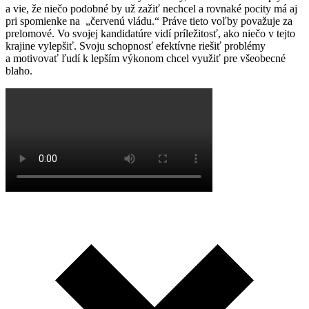
a vie, že niečo podobné by už zažiť nechcel a rovnaké pocity má aj
pri spomienke na „červenú vládu.“ Práve tieto voľby považuje za
prelomové. Vo svojej kandidatúre vidí príležitosť, ako niečo v tejto
krajine vylepšiť. Svoju schopnosť efektívne riešiť problémy
a motivovať ľudí k lepším výkonom chcel využiť pre všeobecné
blaho.