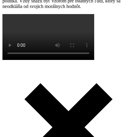
politika. Vždy snažil byť vzorom pre ostatných ľudí, ktorý sa
neodkláňa od svojich morálnych hodnôt.