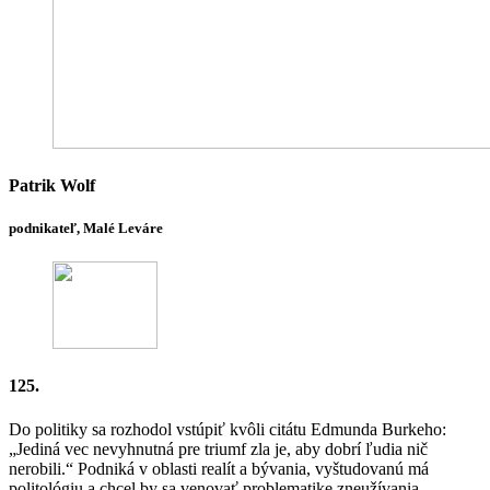
Patrik Wolf
podnikateľ, Malé Leváre
125.
Do politiky sa rozhodol vstúpiť kvôli citátu Edmunda Burkeho:
„Jediná vec nevyhnutná pre triumf zla je, aby dobrí ľudia nič
nerobili.“ Podniká v oblasti realít a bývania, vyštudovanú má
politológiu a chcel by sa venovať problematike zneužívania