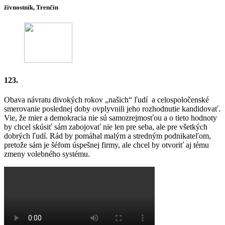
živnostník, Trenčín
123.
Obava návratu divokých rokov „našich“ ľudí a celospoločenské
smerovanie poslednej doby ovplyvnili jeho rozhodnutie kandidovať.
Vie, že mier a demokracia nie sú samozrejmosťou a o tieto hodnoty
by chcel skúsiť sám zabojovať nie len pre seba, ale pre všetkých
dobrých ľudí. Rád by pomáhal malým a stredným podnikateľom,
pretože sám je šéfom úspešnej firmy, ale chcel by otvoriť aj tému
zmeny volebného systému.